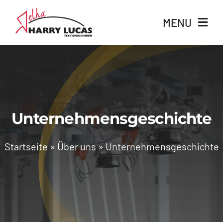
Skip
MENU
to
content
Produkte
Branchen
Unternehmensgeschichte
Services
Startseite
»
Über uns
»
Unternehmensgeschichte
Über uns
News
Karriere