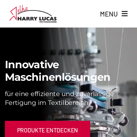
Skip
MENU
to
content
Produkte
Branchen
Innovative
Maschinenlösungen
Services
Über uns
für eine effiziente und zuverlässige
Fertigung im Textilbereich
News
PRODUKTE ENTDECKEN
Karriere