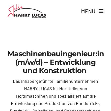
Skip
MENU
to
content
Produkte
Branchen
Maschinenbauingenieur:in
Services
(m/w/d) – Entwicklung
und Konstruktion
Über uns
Das Inhabergeführte Familienunternehmen
HARRY LUCAS ist Hersteller von
News
Textilmaschinen und spezialisiert auf die
Entwicklung und Produktion
von Rundstrick
-,
Karriere
Rundwirk-
,
Spiralisier
– und Sondermaschinen
.